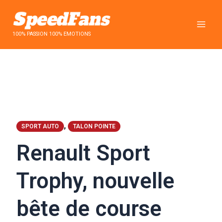
Aller
au
contenu
100% PASSION 100% EMOTIONS
,
SPORT AUTO
TALON POINTE
Renault Sport
Trophy, nouvelle
bête de course