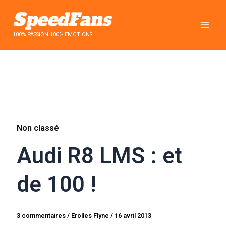
Aller
au
contenu
100% PASSION 100% EMOTIONS
Non classé
Audi R8 LMS : et
de 100 !
3 commentaires
/
Erolles Flyne
/
16 avril 2013