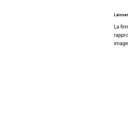
Laisse
La fir
rappro
image