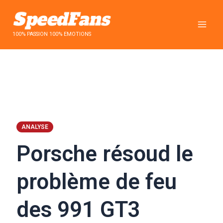
Aller
au
contenu
100% PASSION 100% EMOTIONS
ANALYSE
Porsche résoud le
problème de feu
des 991 GT3