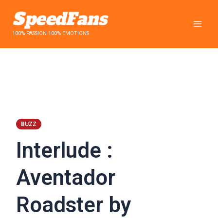
Aller
au
contenu
100% PASSION 100% EMOTIONS
BUZZ
Interlude :
Aventador
Roadster by