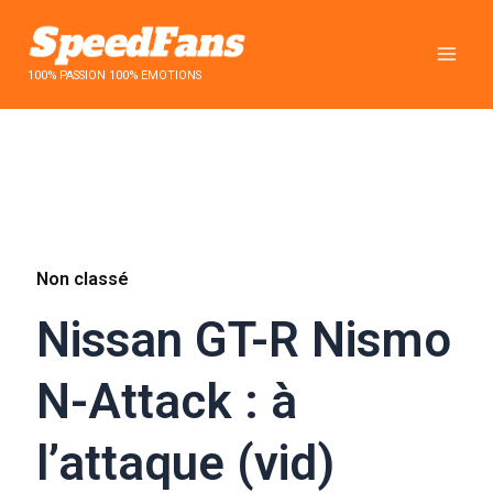
Aller
au
contenu
100% PASSION 100% EMOTIONS
Non classé
Nissan GT-R Nismo
N-Attack : à
l’attaque (vid)