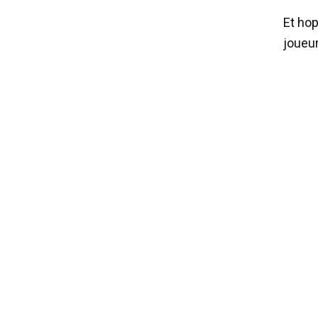
Et hop
joueur