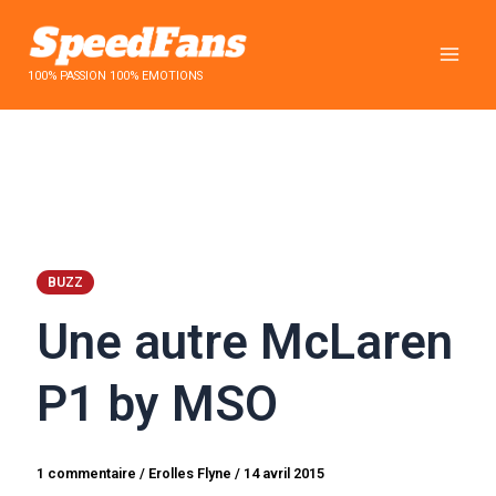
Aller
au
contenu
100% PASSION 100% EMOTIONS
BUZZ
Une autre McLaren
P1 by MSO
1 commentaire
/
Erolles Flyne
/
14 avril 2015