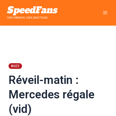
Aller
au
contenu
100% PASSION 100% EMOTIONS
BUZZ
Réveil-matin :
Mercedes régale
(vid)