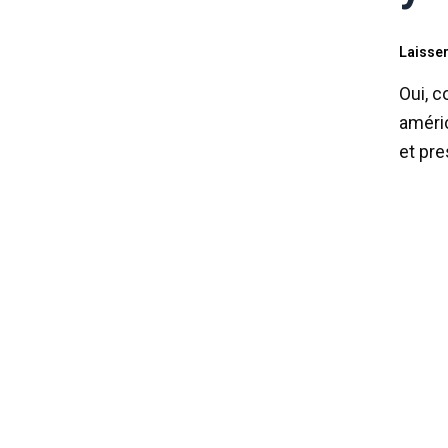
Laisse
Oui, c
améric
et pre