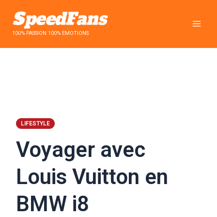
Aller
au
contenu
100% PASSION 100% EMOTIONS
LIFESTYLE
Voyager avec
Louis Vuitton en
BMW i8