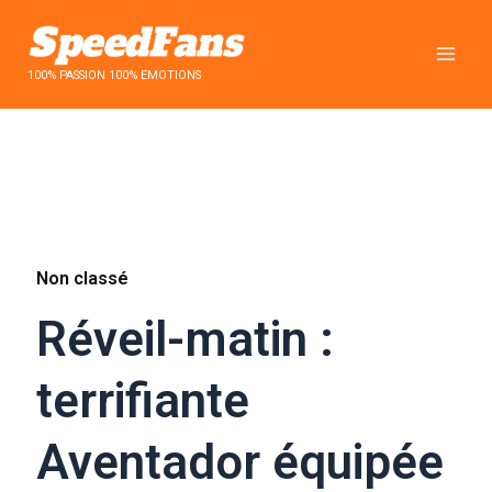
Aller
au
contenu
100% PASSION 100% EMOTIONS
Non classé
Réveil-matin :
terrifiante
Aventador équipée