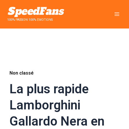
Aller
au
contenu
100% PASSION 100% EMOTIONS
Non classé
La plus rapide
Lamborghini
Gallardo Nera en