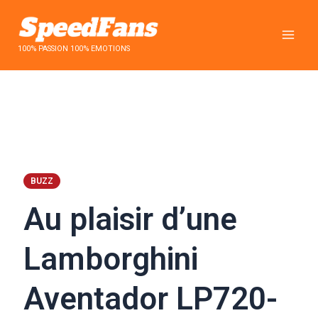
Aller
au
contenu
100% PASSION 100% EMOTIONS
BUZZ
Au plaisir d’une
Lamborghini
Aventador LP720-