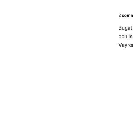
2 comm
Bugatt
coulis
Veyron