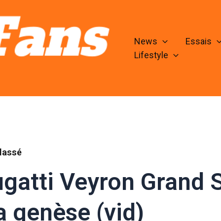
News
Essais
Lifestyle
lassé
gatti Veyron Grand S
la genèse (vid)