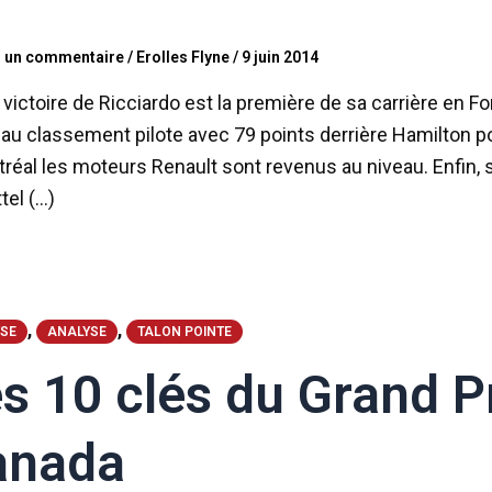
r un commentaire
/
Erolles Flyne
/
9 juin 2014
victoire de Ricciardo est la première de sa carrière en Fo
u classement pilote avec 79 points derrière Hamilton poi
réal les moteurs Renault sont revenus au niveau. Enfin, 
tel (…)
,
,
SE
ANALYSE
TALON POINTE
s 10 clés du Grand P
anada