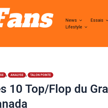
News
Essais
Lifestyle
,
,
SE
ANALYSE
TALON POINTE
s 10 Top/Flop du Gra
anada