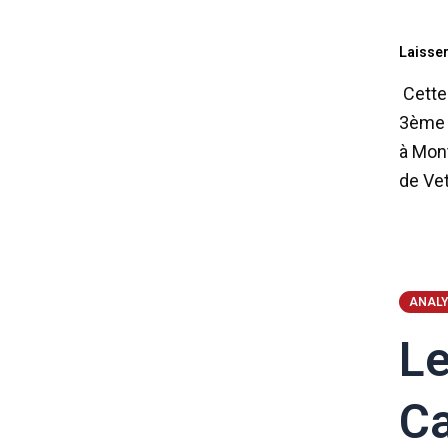
Laisse
Cette 
3ème a
à Mont
de Vet
ANALY
Le
C