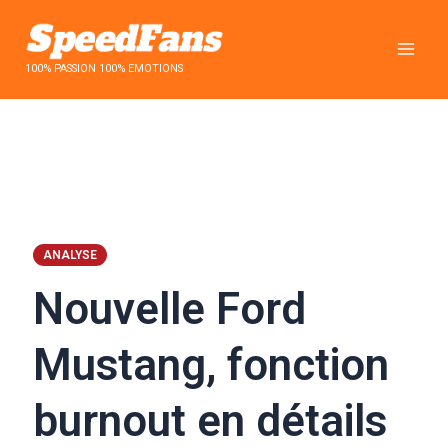
Aller
au
contenu
100% PASSION 100% EMOTIONS
ANALYSE
Nouvelle Ford
Mustang, fonction
burnout en détails