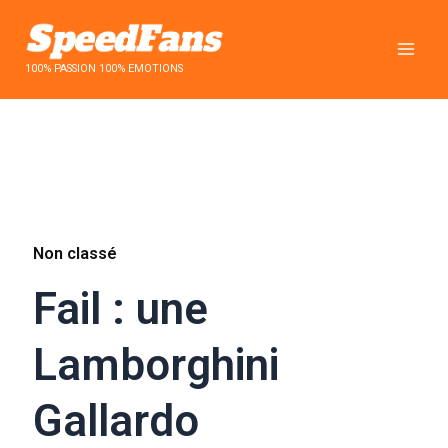
Aller
au
contenu
100% PASSION 100% EMOTIONS
Non classé
Fail : une
Lamborghini
Gallardo