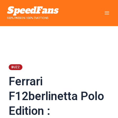
Aller
au
contenu
100% PASSION 100% EMOTIONS
BUZZ
Ferrari
F12berlinetta Polo
Edition :