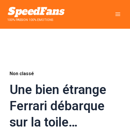
Aller
au
contenu
100% PASSION 100% EMOTIONS
Non classé
Une bien étrange
Ferrari débarque
sur la toile…