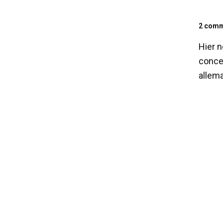
2 comm
Hier n
conce
allema