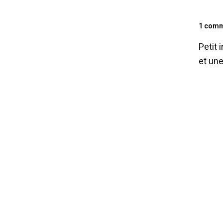
1 comm
Petit
et un