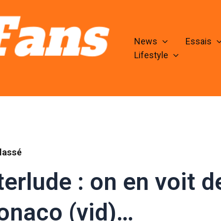
News
Essais
Lifestyle
lassé
terlude : on en voit d
onaco (vid)…