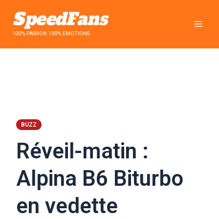
Aller
au
contenu
100% PASSION 100% EMOTIONS
BUZZ
Réveil-matin :
Alpina B6 Biturbo
en vedette