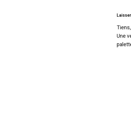
Laisse
Tiens,
Une ve
palett