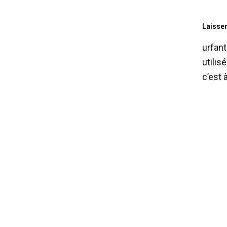
Laisse
urfant
utilis
c’est