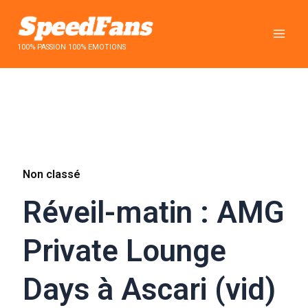
Aller
au
contenu
100% PASSION 100% EMOTIONS
Non classé
Réveil-matin : AMG
Private Lounge
Days à Ascari (vid)