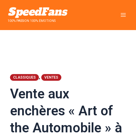
Aller
au
contenu
100% PASSION 100% EMOTIONS
,
CLASSIQUES
VENTES
Vente aux
enchères « Art of
the Automobile » à