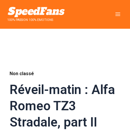
Aller
au
contenu
100% PASSION 100% EMOTIONS
Non classé
Réveil-matin : Alfa
Romeo TZ3
Stradale, part II