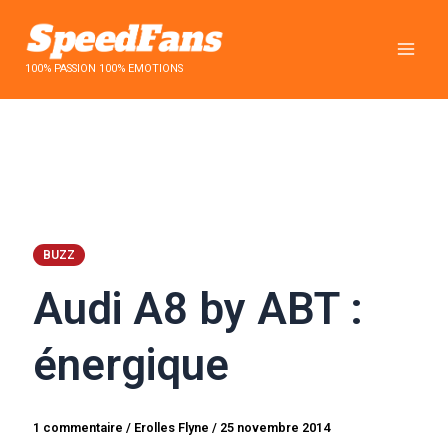
Aller
au
contenu
100% PASSION 100% EMOTIONS
BUZZ
Audi A8 by ABT :
énergique
1 commentaire
/
Erolles Flyne
/
25 novembre 2014