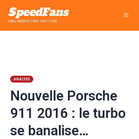
Aller
au
contenu
100% PASSION 100% EMOTIONS
ANALYSE
Nouvelle Porsche
911 2016 : le turbo
se banalise…