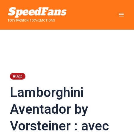
Aller
au
contenu
100% PASSION 100% EMOTIONS
BUZZ
Lamborghini
Aventador by
Vorsteiner : avec