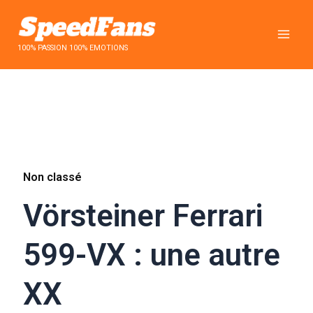
Aller
au
contenu
100% PASSION 100% EMOTIONS
Non classé
Vörsteiner Ferrari
599-VX : une autre
XX