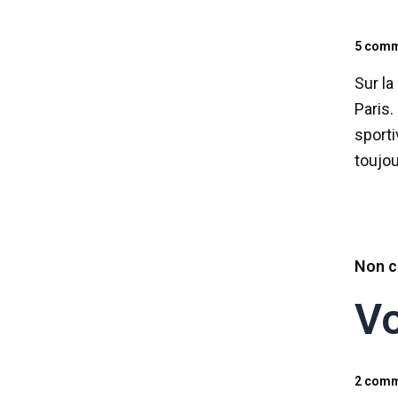
5 comm
Sur la
Paris.
sporti
toujou
Non c
Vo
2 comm