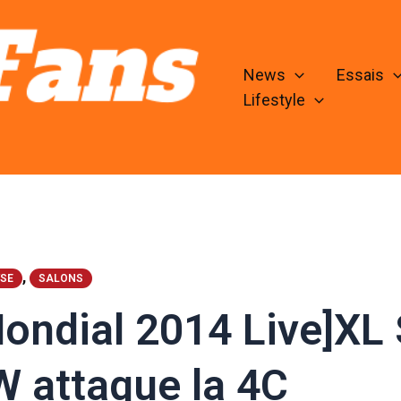
News
Essais
Lifestyle
,
SE
SALONS
ondial 2014 Live]XL 
 attaque la 4C