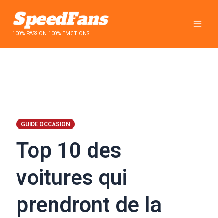
Aller
au
contenu
100% PASSION 100% EMOTIONS
GUIDE OCCASION
Top 10 des
voitures qui
prendront de la