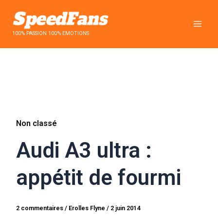
Aller
au
contenu
100% PASSION 100% EMOTIONS
Non classé
Audi A3 ultra :
appétit de fourmi
2 commentaires
/
Erolles Flyne
/
2 juin 2014