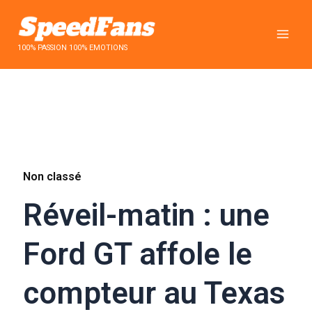
Aller
au
contenu
100% PASSION 100% EMOTIONS
Non classé
Réveil-matin : une
Ford GT affole le
compteur au Texas