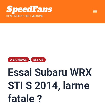
Aller
au
contenu
100% PASSION 100% EMOTIONS
,
A LA RÉDAC
ESSAIS
Essai Subaru WRX
STI S 2014, larme
fatale ?