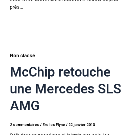
près…
Non classé
McChip retouche
une Mercedes SLS
AMG
2 commentaires
/
Erolles Flyne
/
22 janvier 2013