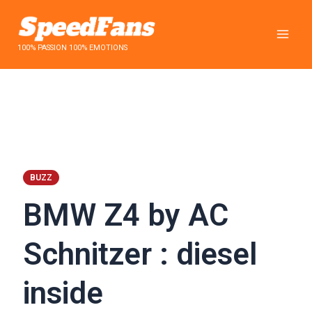
Aller
au
contenu
100% PASSION 100% EMOTIONS
BUZZ
BMW Z4 by AC
Schnitzer : diesel
inside