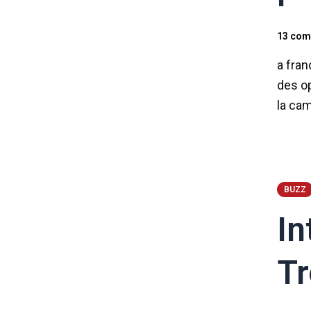
13 com
a fran
des op
la ca
BUZZ
In
Tr