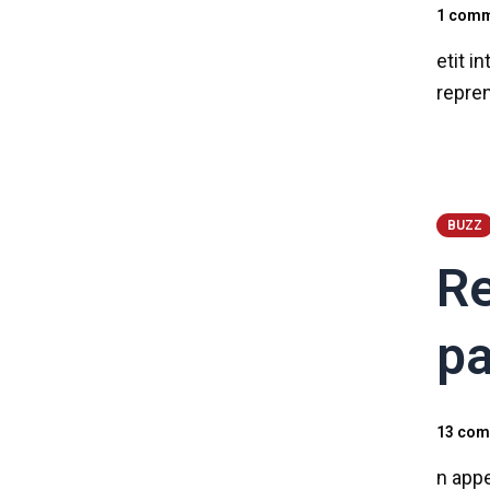
1 comm
etit i
repren
BUZZ
Re
pa
13 com
n app