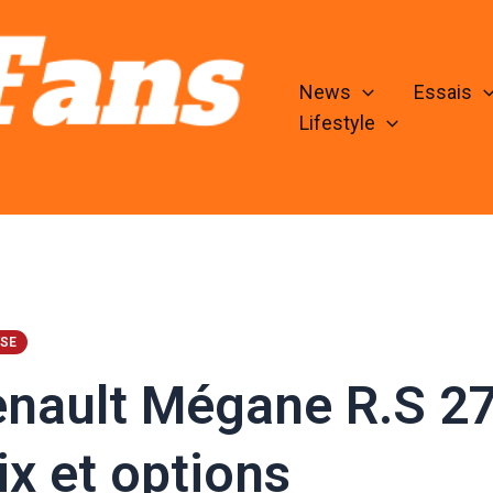
News
Essais
Lifestyle
SE
nault Mégane R.S 27
ix et options