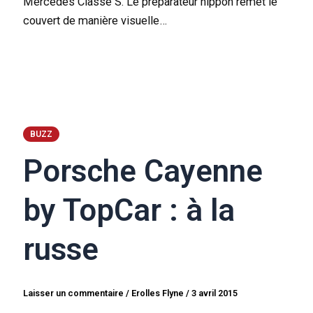
Mercedes Classe S. Le préparateur nippon remet le
couvert de manière visuelle…
BUZZ
Porsche Cayenne
by TopCar : à la
russe
Laisser un commentaire
/
Erolles Flyne
/
3 avril 2015