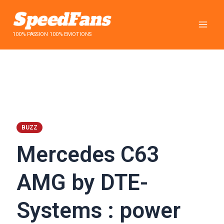
Aller
au
contenu
100% PASSION 100% EMOTIONS
BUZZ
Mercedes C63
AMG by DTE-
Systems : power