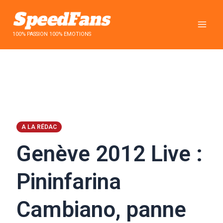
Aller
au
contenu
100% PASSION 100% EMOTIONS
A LA RÉDAC
Genève 2012 Live :
Pininfarina
Cambiano, panne