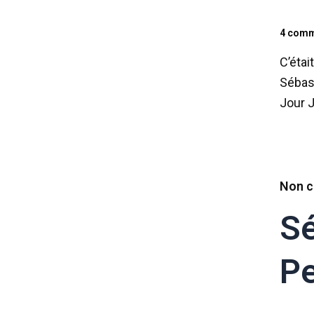
4 comm
C’étai
Sébast
Jour J
Non c
Sé
Pe