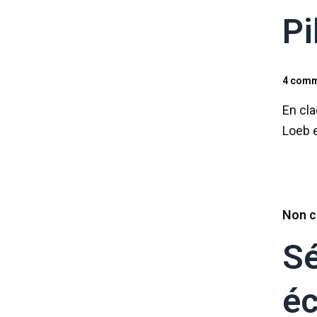
Pi
4 comm
En cla
Loeb 
Non c
Sé
éc