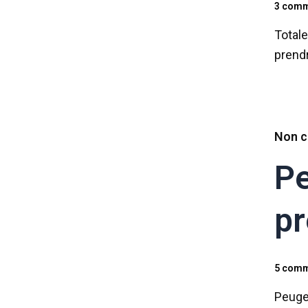
3 comm
Total
prendr
Non c
Pe
pr
5 comm
Peugeo