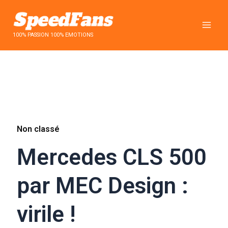
Aller
au
contenu
100% PASSION 100% EMOTIONS
Non classé
Mercedes CLS 500
par MEC Design :
virile !