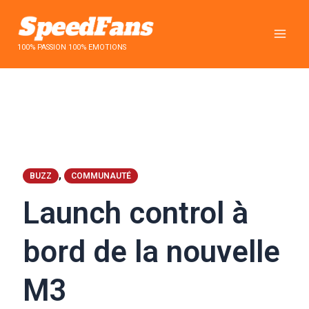
Aller
au
contenu
100% PASSION 100% EMOTIONS
,
BUZZ
COMMUNAUTÉ
Launch control à
bord de la nouvelle
M3