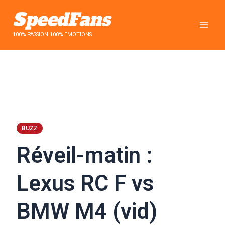
Aller
au
contenu
100% PASSION 100% EMOTIONS
BUZZ
Réveil-matin :
Lexus RC F vs
BMW M4 (vid)