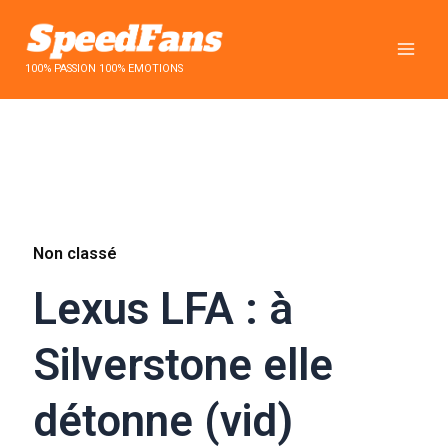
Aller
au
contenu
100% PASSION 100% EMOTIONS
Non classé
Lexus LFA : à
Silverstone elle
détonne (vid)