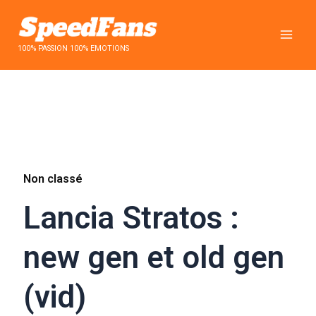
Aller
au
contenu
100% PASSION 100% EMOTIONS
Non classé
Lancia Stratos :
new gen et old gen
(vid)