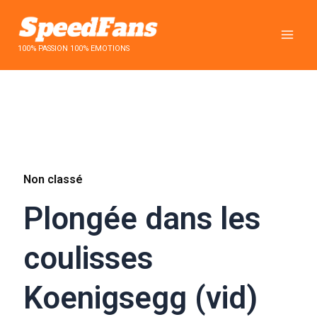
Aller
au
contenu
100% PASSION 100% EMOTIONS
Non classé
Plongée dans les
coulisses
Koenigsegg (vid)