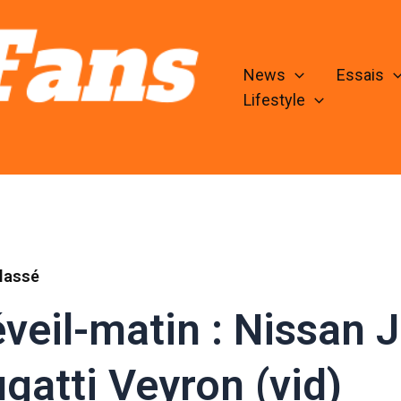
News
Essais
Lifestyle
lassé
veil-matin : Nissan 
gatti Veyron (vid)