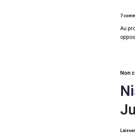
7 comm
Au pro
oppos
Non c
Ni
Ju
Laisse